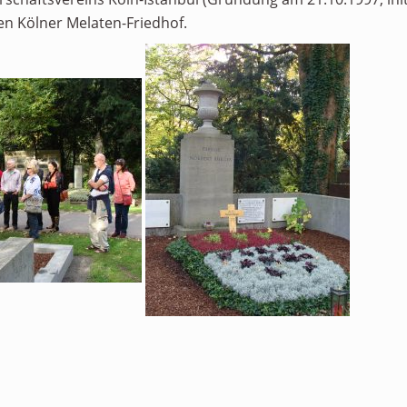
Personen
en Kölner Melaten-Friedhof.
Mitglied werden
Links & Downloads
Satzung
Unsere Spender/Sponsoren
KONTAKT