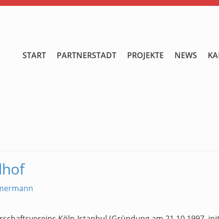
START
START
PARTNERSTADT
PROJEKTE
NEWS
KA
PARTNERSTADT
PROJEKTE
NEWS
KALENDER
dhof
GALERIE
Videos
mmermann
ÜBER UNS
rschaftsvereins Köln-Istanbul (Gründung am 21.10.1997, in