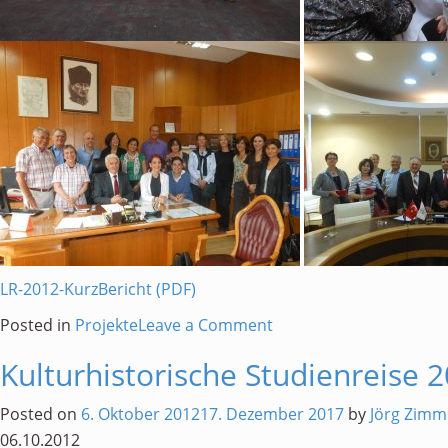
LR-2012-KurzBericht (PDF)
on
Posted in
Projekte
Leave a Comment
Lehrerreise
Kulturhistorische Studienreise 
nach
Istanbul
Posted on
6. Oktober 2012
17. Dezember 2017
by
Jörg Zim
06.10.2012