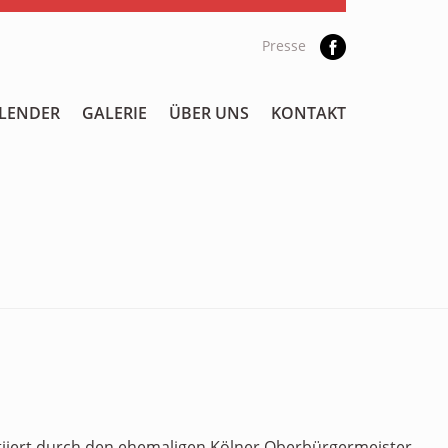
Presse
LENDER
GALERIE
ÜBER UNS
KONTAKT
itiiert durch den ehemaligen Kölner Oberbürgermeister