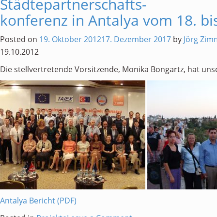
Städtepartnerschafts-
über
konferenz in Antalya vom 18. bi
den
Melaten-
Posted on
19. Oktober 2012
17. Dezember 2017
by
Jörg Zi
Friedhof
19.10.2012
Die stellvertretende Vorsitzende, Monika Bongartz, hat uns
Antalya Bericht (PDF)