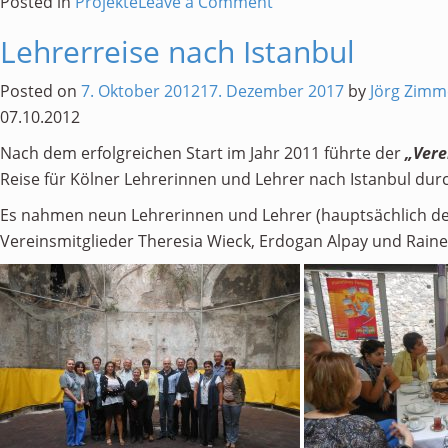
on
Posted in
Projekte
Leave a Comment
Städtepartnerschafts-
Lehrerreise nach Istanbul
konferenz
in
Posted on
7. Oktober 2012
17. Dezember 2017
by
Jörg Zim
Antalya
07.10.2012
vom
Nach dem erfolgreichen Start im Jahr 2011 führte der
„Vere
18.
Reise für Kölner Lehrerinnen und Lehrer nach Istanbul dur
bis
19.10.2012
Es nahmen neun Lehrerinnen und Lehrer (hauptsächlich der
Vereinsmitglieder Theresia Wieck, Erdogan Alpay und Rainer