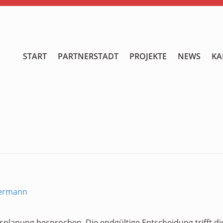
START
START
PARTNERSTADT
PROJEKTE
NEWS
KA
PARTNERSTADT
PROJEKTE
NEWS
KALENDER
GALERIE
Videos
mermann
ÜBER UNS
resplanung besprochen. Die endgültige Entscheidung trifft