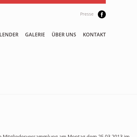
Presse
LENDER
GALERIE
ÜBER UNS
KONTAKT
 die Mitgliederversammlung am Montag,dem 25.03.2013 im